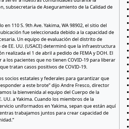
ra servir a nuestras comunidades durante la
on, subsecretaria de Aseguramiento de la Calidad de
do en 110 S. 9th Ave. Yakima, WA 98902, el sitio del
 ubicación fue seleccionada debido a la capacidad de
esaria. Un equipo de evaluación del distrito de
o de EE. UU. (USACE) determinó que la infraestructura
ón realizada el 1 de abril a pedido de FEMA y DOH. El
r a los pacientes que no tienen COVID-19 para liberar
 que tratan casos positivos de COVID-19.
 socios estatales y federales para garantizar que
esponder a este brote” dijo Andre Fresco, director
Damos la bienvenida al equipo del Cuerpo de la
E. UU. a Yakima. Cuando los miembros de la
rvicio uniformados en Yakima, sepan que están aquí
ientras trabajamos juntos para crear capacidad de
nidad.”