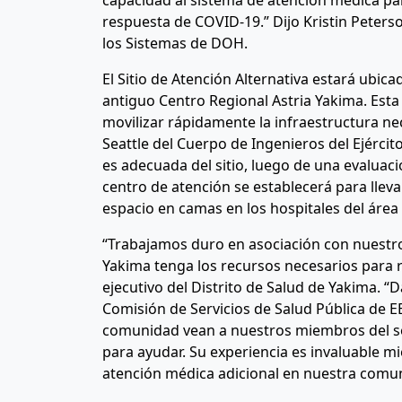
capacidad al sistema de atención medica pa
respuesta de COVID-19.” Dijo Kristin Peters
los Sistemas de DOH.
El Sitio de Atención Alternativa estará ubica
antiguo Centro Regional Astria Yakima. Esta
movilizar rápidamente la infraestructura nec
Seattle del Cuerpo de Ingenieros del Ejércit
es adecuada del sitio, luego de una evaluaci
centro de atención se establecerá para lleva
espacio en camas en los hospitales del área
“Trabajamos duro en asociación con nuestros
Yakima tenga los recursos necesarios para r
ejecutivo del Distrito de Salud de Yakima. “
Comisión de Servicios de Salud Pública de E
comunidad vean a nuestros miembros del se
para ayudar. Su experiencia es invaluable m
atención médica adicional en nuestra comu